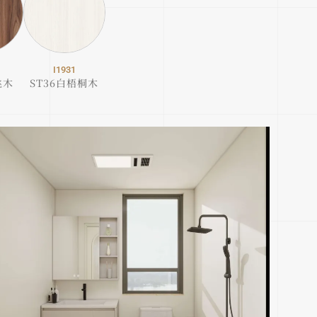
I1931
桃木
ST36白梧桐木