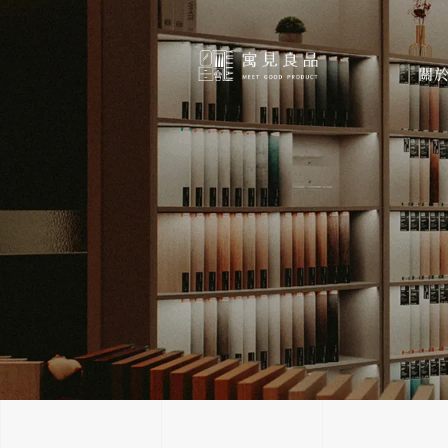
跳
至
主
關
要
內
容