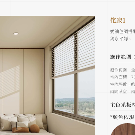
侘寂1
奶油色調搭
雋永平靜。
施作範圍
施作範圍：
室內面積：75.
室內坪數：約2
兩間臥室、
主色系板
*顏色依