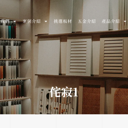
於我們
案例介紹
挑選板材
五金介紹
產品介紹
侘寂1