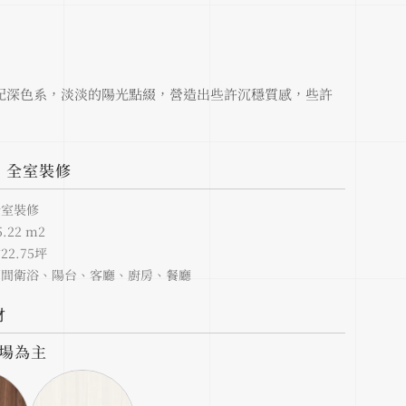
配深色系，淡淡的陽光點綴，營造出些許沉穩質感，些許
：全室裝修
全室裝修
22 m2
2.75坪
兩間衛浴、陽台、客廳、廚房、餐廳
材
現場為主