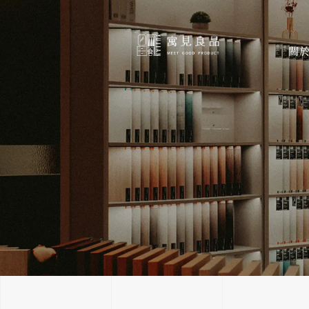
跳
至
主
關
要
內
容