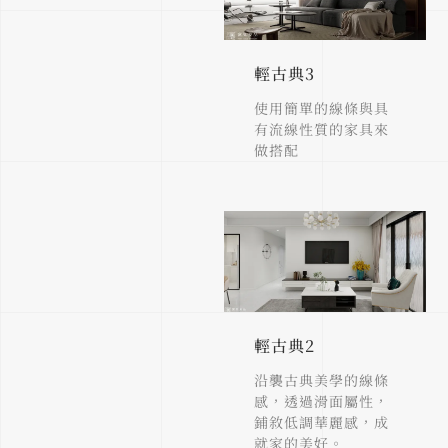
輕古典3
使用簡單的線條與具
有流線性質的家具來
做搭配
輕古典2
沿襲古典美學的線條
感，透過滑面屬性，
鋪敘低調華麗感，成
就家的美好。