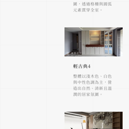
圍，透過格柵與圓弧
元素貫穿全室。
輕古典4
整體以淺木色、白色
與中性色調為主，營
造出自然、清新且溫
潤的居家氛圍。