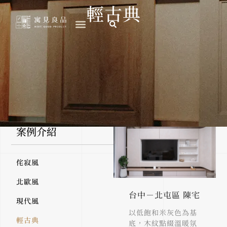
跳
輕古典
至
主
要
內
容
案例介紹
侘寂風
北歐風
台中－北屯區 陳宅
現代風
以低飽和米灰色為基
輕古典
底，木紋點綴溫暖氛