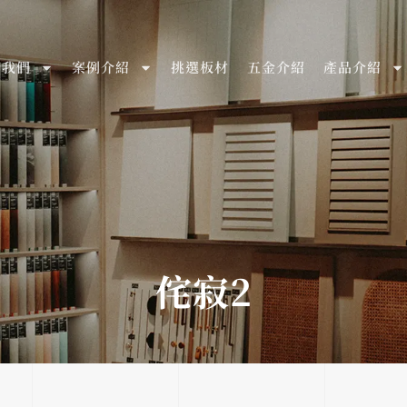
於我們
案例介紹
挑選板材
五金介紹
產品介紹
侘寂2