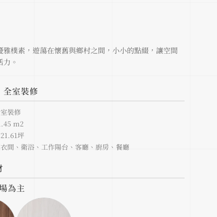
優雅樸素，遊蕩在懷舊與鄉村之間，小小的點綴，讓空間
活力。
：全室裝修
全室裝修
45 m2
1.61坪
更衣間、衛浴、工作陽台、客廳、廚房、餐廳
材
現場為主