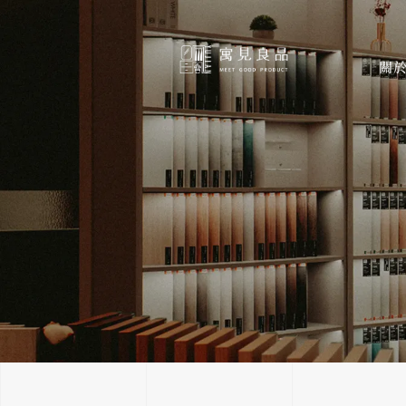
跳
至
主
關
要
內
容