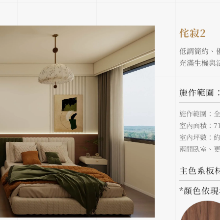
侘寂2
低調簡約、
充滿生機與
施作範圍
施作範圍：
室內面積：71.
室內坪數：約2
兩間臥室、
主色系板
*顏色依