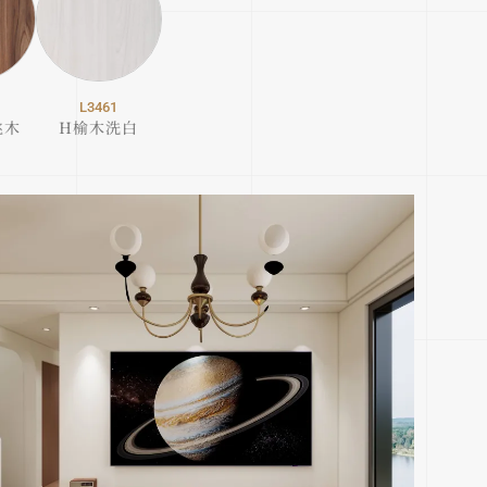
L3461
桃木
H榆木洗白