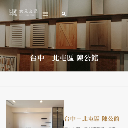
跳
至
主
要
內
容
台中－北屯區 陳公館
台中－北屯區 陳公館