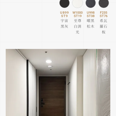
U899
W1000
U998
F235
ST9
ST19
ST38
ST76
宇宙
至尊
曜黑
希瓦
黑灰
白消
松木
羅石
光
板