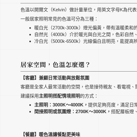
色溫以開爾文（Kelvin）做計量單位，用英文字母K為代表
一般居家照明常見的色溫可分為三種：
暖白光（2700k-3000k）燈光偏黃，帶有溫暖
自然光（4000k）介於暖光與白光之間，色彩自
冷白光（5000k-6500k）光線偏白且明亮，能
居家空間，色溫怎麼選？
【客廳】兼顧日常活動與放鬆氛圍
客廳是全家人最常活動的空間，也是接待親友、看電視、
建議採用
主照明搭配情境照明
的方式：
主照明：3000K～4000K，
提供足夠亮度，滿足日
間接照明或氛圍燈：2700K～3000K，
搭配層板燈
【餐廳】暖色溫讓餐點更美味