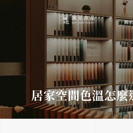
跳
至
主
關
要
內
容
居家空間色溫怎麼選