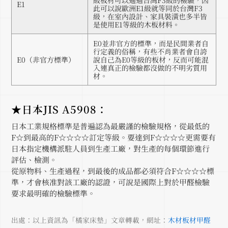
E1
此可以說歐洲E1級就等同於台灣F3
級，在室內設計、家具裝潢也多半皆
是使用E1等級的木板材料。
E0並非官方的標準，而是民間業者自
行定義的俗稱，有些不肖業者會自誇
E0（非官方標準）
說自己為E0等級的板材，反而可能混
入連真正的檢驗都沒做的不明劣質用
材。
★日本JIS A5908：
日本工業規格標準是普遍認為最嚴謹的檢驗規格，從最低的
F☆到最高的F☆☆☆☆訂定等級。要達到F☆☆☆☆更需要有
日本指定機構派駐人員到生產工廠，對生產的每個環節進行
評估、檢測。
從原物料、生產過程，到最後的成品都必須符合F☆☆☆☆標
準，才會核准對該工廠的認證，可說是國際上對於甲醛檢驗
要求最明確的檢驗標準。
出處：以上資訊為「橘家床墊」文章轉載，網址：
木材板材甲醛