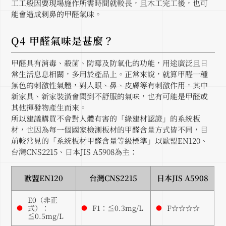
工工般因要現場施作所需時間就較長，且木工完工後，也可
能會造成刺鼻的甲醛氣味。
Q4 甲醛氣味是甚麼？
甲醛具有消毒、殺菌、防霉及防氧化的功能，用途廣泛且日
常生活息息相關，多用於產品上。正常來說，就算甲醛一種
無色的刺激性氣體，對人眼、鼻、皮膚等有刺激作用，其中
新家具、新家裝潢會聞到不舒服的氣味，也有可能是甲醛或
其他揮發物產生而來。
所以建議購買不會對人體有害的「綠建材認證」的系統板
材，也因為每一個國家檢測板材的甲醛含量方式皆不同，目
前較常見的「系統板材甲醛含量等級標準」以歐盟EN120、
台灣CNS2215、日本JIS A5908為主：
歐盟EN120
台灣CNS2215
日本JIS A5908
E0（非正
式）：
F1：≦0.3mg/L
F☆☆☆☆
●
●
●
≦0.5mg/L