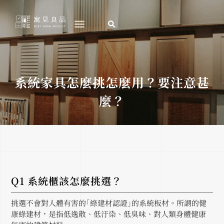
跳
至
主
要
內
容
系統家具怎麼挑怎麼用？要注意甚
麼？
Q1 系統櫃該怎麼挑選？
挑選不會對人體有害的｢綠建材認證｣的系統板材。所謂的健
康綠建材，是指低逸散、低汙染、低臭味、對人類身體健康