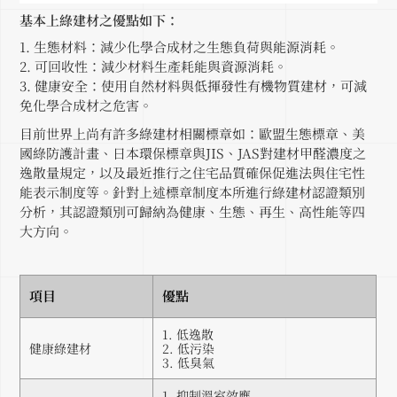
基本上綠建材之優點如下：
1. 生態材料：減少化學合成材之生態負荷與能源消耗。
2. 可回收性：減少材料生產耗能與資源消耗。
3. 健康安全：使用自然材料與低揮發性有機物質建材，可減
免化學合成材之危害。
目前世界上尚有許多綠建材相關標章如：歐盟生態標章、美
國綠防護計畫、日本環保標章與JIS、JAS對建材甲醛濃度之
逸散量規定，以及最近推行之住宅品質確保促進法與住宅性
能表示制度等。針對上述標章制度本所進行綠建材認證類別
分析，其認證類別可歸納為健康、生態、再生、高性能等四
大方向。
項目
優點
1. 低逸散
健康綠建材
2. 低污染
3. 低臭氣
1. 抑制溫室效應