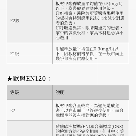
板材甲醛釋放量平均值在0.5(mg/L)
以下，為醫療界建議使用等級。
政府標案，醫院診所等醫療場所使用
的板材會特別選用F2以上來減少對患
F2級
者的危害。
如呼吸道異常、眼睛開過刀的患者，
家中的裝潢板材、家具木材也必須小
心選用。
甲醛釋放量平均值在0.3(mg/L)以
F1級
下，因板材價格昂貴，在一般市面上
幾乎都沒有供應使用。
★歐盟EN120：
等級
說明
板材甲醛含量較高，為避免造成危
E2
害，現在市面上已經很少使用，而台
灣標準並沒有相對應的等級。
雖然歐洲標準(EN)和台灣標準(CNS)
的檢測方法不完全相同，但其中E1等
級板材可以通過台灣F3級的檢驗，因