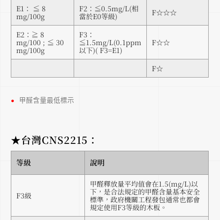
E1： ≦ 8
F2：≦0.5mg/L(相
F☆☆☆
mg/100g
當於E0等級)
E2：≧ 8
F3：
mg/100 ; ≦ 30
≦1.5mg/L(0.1ppm
F☆☆
mg/100g
以下)( F3=E1)
F☆
甲醛含量最低標示
●
★台灣CNS2215：
等級
說明
甲醛釋放量平均值會在1.5(mg/L)以
下，是合法規定的甲醛含量基本安全
F3級
標準，政府機關工程發包通常也都會
規定使用F3等級的木板。