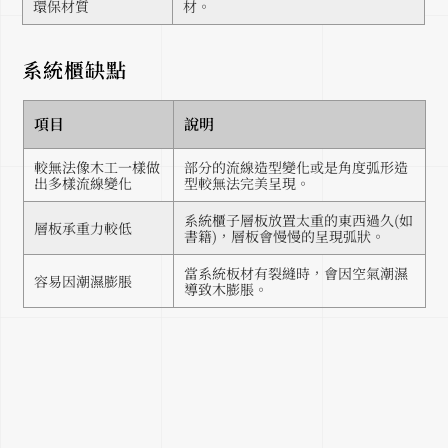
環保材質
材。
系統櫃缺點
項目
說明
較無法像木工一樣做
部分的流線造型變化或是角度弧形造
出多樣流線變化
型較無法完美呈現。
系統櫃子層板放置太重的東西過久(如
層板承重力較低
書籍)，層板會慢慢的呈現弧狀。
當系統板材有裂縫時，會因空氣潮濕
容易因潮濕膨脹
導致木膨脹。