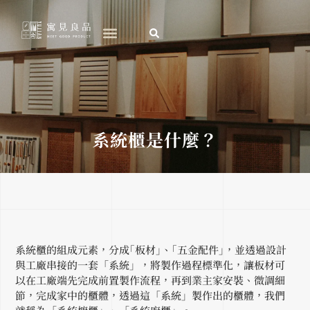
跳
至
主
要
內
容
系統櫃是什麼？
系統櫃的組成元素，分成｢板材｣、｢五金配件｣，並透過設計
與工廠串接的一套「系統」，將製作過程標準化，讓板材可
以在工廠端先完成前置製作流程，再到業主家安裝、微調細
節，完成家中的櫃體，透過這「系統」製作出的櫃體，我們