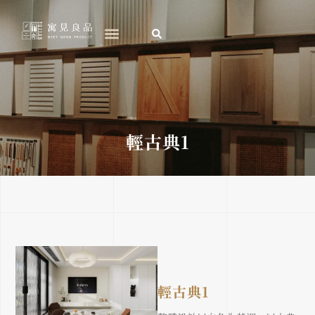
跳
至
主
要
內
容
輕古典1
輕古典1