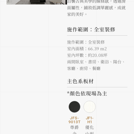
沿襲古典美學的線條感，透過滑
面屬性，鋪敘低調華麗感，成就
家的美好。
施作範圍：全室裝修
施作範圍：全室裝修
室內面積：66.39 m2
室內坪數：約20.08坪
兩間臥室、書房、衛浴、陽台、
客廳、廚房、餐廳
主色系板材
*顏色依現場為主
JFS-
JF1-
9013T
H1
尊爵
優化
金
山形