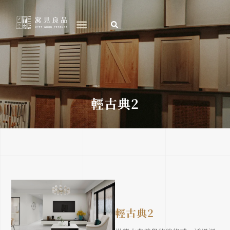
跳
至
主
要
內
容
輕古典2
輕古典2